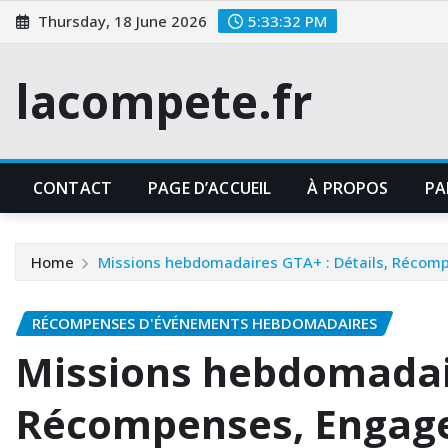
Skip
Thursday, 18 June 2026
5:33:34 PM
to
content
lacompete.fr
CONTACT
PAGE D’ACCUEIL
À PROPOS
PA
Home
Missions hebdomadaires GTA+ : Détails, Réco
RÉCOMPENSES D'ÉVÉNEMENTS HEBDOMADAIRES
Missions hebdomadair
Récompenses, Engag