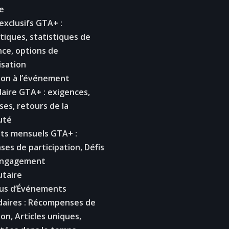
e
exclusifs GTA+ :
tiques, statistiques de
ce, options de
isation
ion à l’événement
ire GTA+ : exigences,
es, retours de la
uté
s mensuels GTA+ :
es de participation, Défis
Engagement
taire
us d’Événements
ires : Récompenses de
ion, Articles uniques,