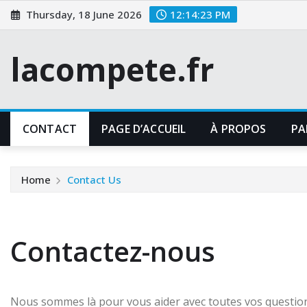
Skip
Thursday, 18 June 2026
12:14:24 PM
to
content
lacompete.fr
CONTACT
PAGE D’ACCUEIL
À PROPOS
PA
Home
Contact Us
Contactez-nous
Nous sommes là pour vous aider avec toutes vos questio