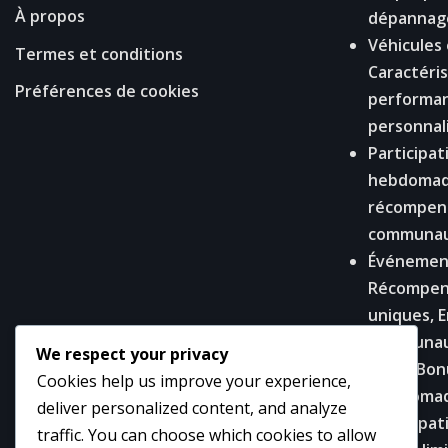
À propos
dépannag
Véhicules 
Termes et conditions
Caractéris
Préférences de cookies
performan
personnal
Participat
hebdomada
récompens
communa
Événement
Récompens
uniques, 
communau
We respect your privacy
GTA+ Bon
Cookies help us improve your experience,
Hebdomada
deliver personalized content, and analyze
participat
traffic. You can choose which cookies to allow