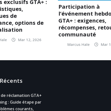
s exclusifs GTA+ :
Participation à
istiques,
l’événement hebd
ques de
GTA+ : exigences,
nce, options de
récompenses, retou
lisation
communauté
Hale
Mar 12, 2026
Marcus Hale
Mar 1
 Récents
 de réclamation GTA+
ing : Guide étape par
oblèmes courants,