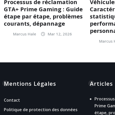
Processus de réclamation
Véhicule
GTA+ Prime Gaming : Guide
Caractér
étape par étape, problèmes
statisti
courants, dépannage
performa
personna
Marcus Hale
Mar 12, 2026
Marcus 
Mentions Légales
Articles
Processus
Contact
Prime Gam
Politique de protection des données
étape, pr