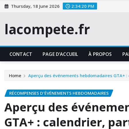
Skip
Thursday, 18 June 2026
2:34:21 PM
to
content
lacompete.fr
CONTACT
PAGE D’ACCUEIL
À PROPOS
PA
Home
Aperçu des événements hebdomadaires GTA+ : ca
RÉCOMPENSES D'ÉVÉNEMENTS HEBDOMADAIRES
Aperçu des événeme
GTA+ : calendrier, par