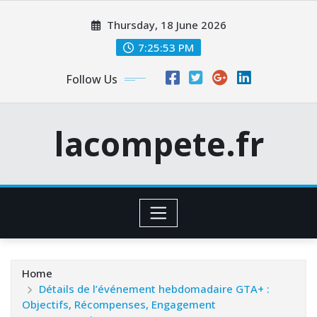
Skip
Thursday, 18 June 2026
to
content
7:25:54 PM
Follow Us
lacompete.fr
Home
Détails de l’événement hebdomadaire GTA+ :
Objectifs, Récompenses, Engagement