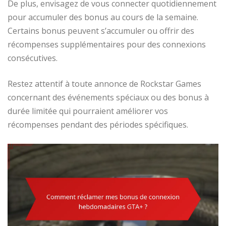
De plus, envisagez de vous connecter quotidiennement
pour accumuler des bonus au cours de la semaine.
Certains bonus peuvent s’accumuler ou offrir des
récompenses supplémentaires pour des connexions
consécutives.
Restez attentif à toute annonce de Rockstar Games
concernant des événements spéciaux ou des bonus à
durée limitée qui pourraient améliorer vos
récompenses pendant des périodes spécifiques.