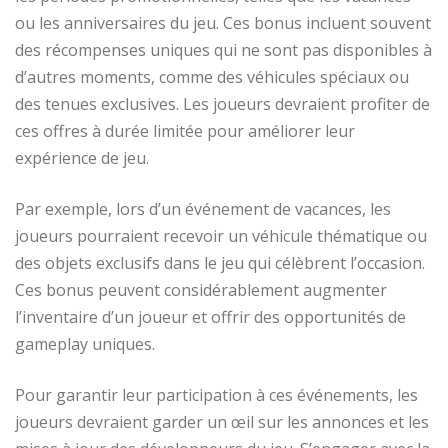
ou les anniversaires du jeu. Ces bonus incluent souvent
des récompenses uniques qui ne sont pas disponibles à
d’autres moments, comme des véhicules spéciaux ou
des tenues exclusives. Les joueurs devraient profiter de
ces offres à durée limitée pour améliorer leur
expérience de jeu.
Par exemple, lors d’un événement de vacances, les
joueurs pourraient recevoir un véhicule thématique ou
des objets exclusifs dans le jeu qui célèbrent l’occasion.
Ces bonus peuvent considérablement augmenter
l’inventaire d’un joueur et offrir des opportunités de
gameplay uniques.
Pour garantir leur participation à ces événements, les
joueurs devraient garder un œil sur les annonces et les