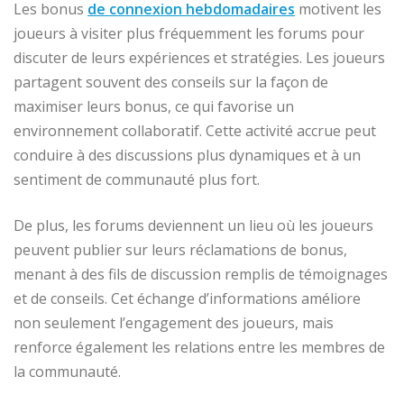
Les bonus
de connexion hebdomadaires
motivent les
joueurs à visiter plus fréquemment les forums pour
discuter de leurs expériences et stratégies. Les joueurs
partagent souvent des conseils sur la façon de
maximiser leurs bonus, ce qui favorise un
environnement collaboratif. Cette activité accrue peut
conduire à des discussions plus dynamiques et à un
sentiment de communauté plus fort.
De plus, les forums deviennent un lieu où les joueurs
peuvent publier sur leurs réclamations de bonus,
menant à des fils de discussion remplis de témoignages
et de conseils. Cet échange d’informations améliore
non seulement l’engagement des joueurs, mais
renforce également les relations entre les membres de
la communauté.