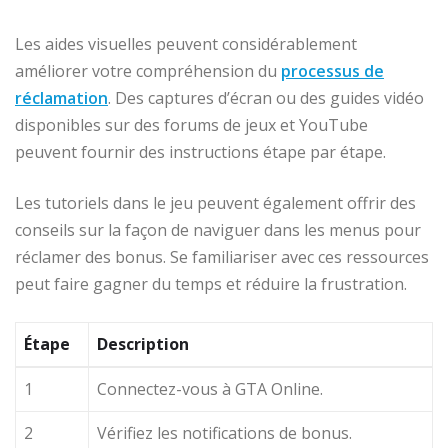
Les aides visuelles peuvent considérablement
améliorer votre compréhension du
processus de
réclamation
. Des captures d’écran ou des guides vidéo
disponibles sur des forums de jeux et YouTube
peuvent fournir des instructions étape par étape.
Les tutoriels dans le jeu peuvent également offrir des
conseils sur la façon de naviguer dans les menus pour
réclamer des bonus. Se familiariser avec ces ressources
peut faire gagner du temps et réduire la frustration.
Étape
Description
1
Connectez-vous à GTA Online.
2
Vérifiez les notifications de bonus.