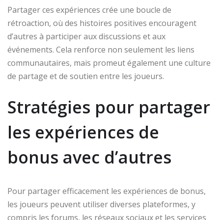
Partager ces expériences crée une boucle de
rétroaction, où des histoires positives encouragent
d’autres à participer aux discussions et aux
événements. Cela renforce non seulement les liens
communautaires, mais promeut également une culture
de partage et de soutien entre les joueurs.
Stratégies pour partager
les expériences de
bonus avec d’autres
Pour partager efficacement les expériences de bonus,
les joueurs peuvent utiliser diverses plateformes, y
compris les forums, les réseaux sociaux et les services