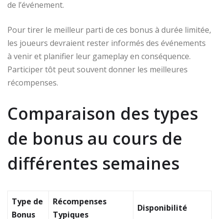
de l’événement.
Pour tirer le meilleur parti de ces bonus à durée limitée,
les joueurs devraient rester informés des événements
à venir et planifier leur gameplay en conséquence.
Participer tôt peut souvent donner les meilleures
récompenses.
Comparaison des types
de bonus au cours de
différentes semaines
Type de
Récompenses
Disponibilité
Bonus
Typiques