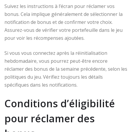
Suivez les instructions à l’écran pour réclamer vos
bonus. Cela implique généralement de sélectionner la
notification de bonus et de confirmer votre choix.
Assurez-vous de vérifier votre portefeuille dans le jeu
pour voir les récompenses ajoutées.
Si vous vous connectez après la réinitialisation
hebdomadaire, vous pourrez peut-être encore
réclamer des bonus de la semaine précédente, selon les
politiques du jeu. Vérifiez toujours les détails
spécifiques dans les notifications.
Conditions d’éligibilité
pour réclamer des