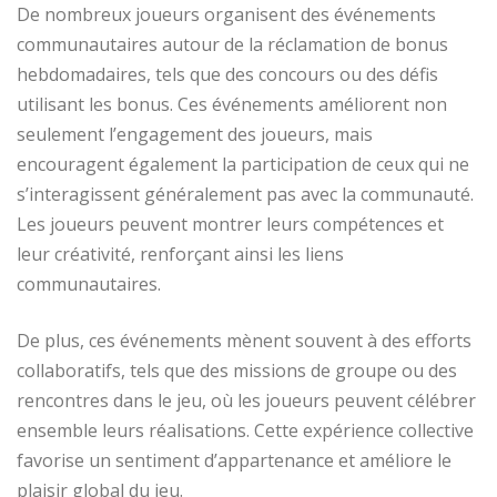
De nombreux joueurs organisent des événements
communautaires autour de la réclamation de bonus
hebdomadaires, tels que des concours ou des défis
utilisant les bonus. Ces événements améliorent non
seulement l’engagement des joueurs, mais
encouragent également la participation de ceux qui ne
s’interagissent généralement pas avec la communauté.
Les joueurs peuvent montrer leurs compétences et
leur créativité, renforçant ainsi les liens
communautaires.
De plus, ces événements mènent souvent à des efforts
collaboratifs, tels que des missions de groupe ou des
rencontres dans le jeu, où les joueurs peuvent célébrer
ensemble leurs réalisations. Cette expérience collective
favorise un sentiment d’appartenance et améliore le
plaisir global du jeu.