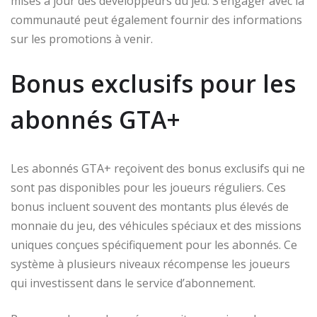
mises à jour des développeurs du jeu. S’engager avec la
communauté peut également fournir des informations
sur les promotions à venir.
Bonus exclusifs pour les
abonnés GTA+
Les abonnés GTA+ reçoivent des bonus exclusifs qui ne
sont pas disponibles pour les joueurs réguliers. Ces
bonus incluent souvent des montants plus élevés de
monnaie du jeu, des véhicules spéciaux et des missions
uniques conçues spécifiquement pour les abonnés. Ce
système à plusieurs niveaux récompense les joueurs
qui investissent dans le service d’abonnement.