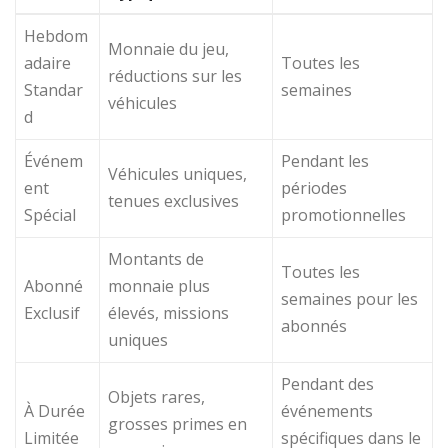
Hebdom
Monnaie du jeu,
adaire
Toutes les
réductions sur les
Standar
semaines
véhicules
d
Événem
Pendant les
Véhicules uniques,
ent
périodes
tenues exclusives
Spécial
promotionnelles
Montants de
Toutes les
Abonné
monnaie plus
semaines pour les
Exclusif
élevés, missions
abonnés
uniques
Pendant des
Objets rares,
À Durée
événements
grosses primes en
Limitée
spécifiques dans le