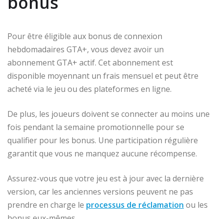
bonus
Pour être éligible aux bonus de connexion
hebdomadaires GTA+, vous devez avoir un
abonnement GTA+ actif. Cet abonnement est
disponible moyennant un frais mensuel et peut être
acheté via le jeu ou des plateformes en ligne.
De plus, les joueurs doivent se connecter au moins une
fois pendant la semaine promotionnelle pour se
qualifier pour les bonus. Une participation régulière
garantit que vous ne manquez aucune récompense.
Assurez-vous que votre jeu est à jour avec la dernière
version, car les anciennes versions peuvent ne pas
prendre en charge le
processus de réclamation
ou les
bonus eux-mêmes.