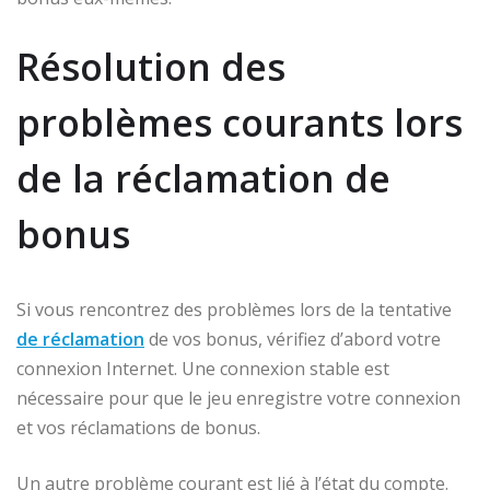
Résolution des
problèmes courants lors
de la réclamation de
bonus
Si vous rencontrez des problèmes lors de la tentative
de réclamation
de vos bonus, vérifiez d’abord votre
connexion Internet. Une connexion stable est
nécessaire pour que le jeu enregistre votre connexion
et vos réclamations de bonus.
Un autre problème courant est lié à l’état du compte.