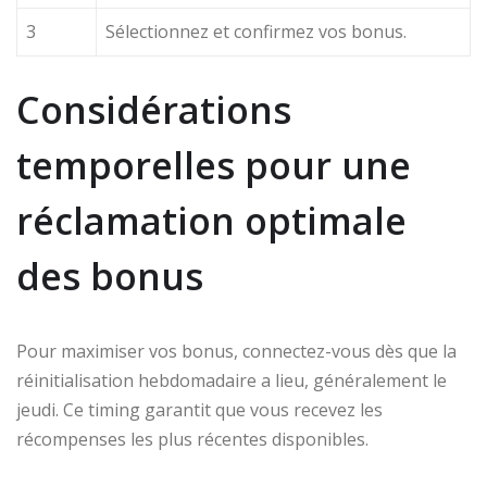
3
Sélectionnez et confirmez vos bonus.
Considérations
temporelles pour une
réclamation optimale
des bonus
Pour maximiser vos bonus, connectez-vous dès que la
réinitialisation hebdomadaire a lieu, généralement le
jeudi. Ce timing garantit que vous recevez les
récompenses les plus récentes disponibles.