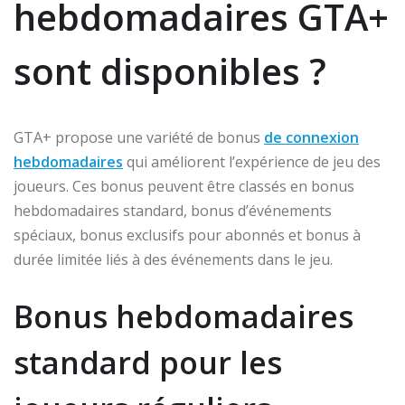
hebdomadaires GTA+
sont disponibles ?
GTA+ propose une variété de bonus
de connexion
hebdomadaires
qui améliorent l’expérience de jeu des
joueurs. Ces bonus peuvent être classés en bonus
hebdomadaires standard, bonus d’événements
spéciaux, bonus exclusifs pour abonnés et bonus à
durée limitée liés à des événements dans le jeu.
Bonus hebdomadaires
standard pour les