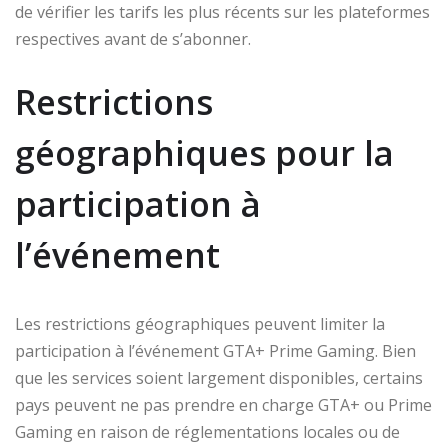
de vérifier les tarifs les plus récents sur les plateformes
respectives avant de s’abonner.
Restrictions
géographiques pour la
participation à
l’événement
Les restrictions géographiques peuvent limiter la
participation à l’événement GTA+ Prime Gaming. Bien
que les services soient largement disponibles, certains
pays peuvent ne pas prendre en charge GTA+ ou Prime
Gaming en raison de réglementations locales ou de