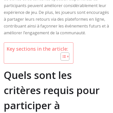
participants peuvent améliorer considérablement leur
expérience de jeu. De plus, les joueurs sont encouragés
à partager leurs retours via des plateformes en ligne,
contribuant ainsi à façonner les événements futurs et à
améliorer l’engagement de la communauté.
Key sections in the article:
Quels sont les
critères requis pour
participer à