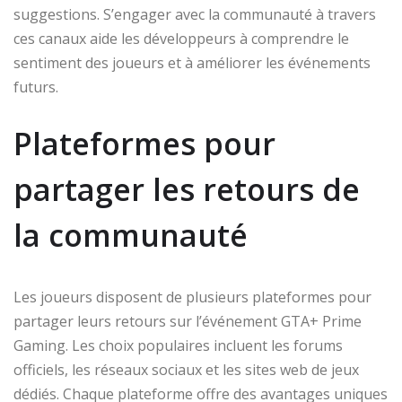
suggestions. S’engager avec la communauté à travers
ces canaux aide les développeurs à comprendre le
sentiment des joueurs et à améliorer les événements
futurs.
Plateformes pour
partager les retours de
la communauté
Les joueurs disposent de plusieurs plateformes pour
partager leurs retours sur l’événement GTA+ Prime
Gaming. Les choix populaires incluent les forums
officiels, les réseaux sociaux et les sites web de jeux
dédiés. Chaque plateforme offre des avantages uniques