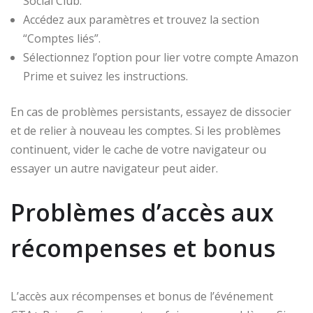
Social Club.
Accédez aux paramètres et trouvez la section
“Comptes liés”.
Sélectionnez l’option pour lier votre compte Amazon
Prime et suivez les instructions.
En cas de problèmes persistants, essayez de dissocier
et de relier à nouveau les comptes. Si les problèmes
continuent, vider le cache de votre navigateur ou
essayer un autre navigateur peut aider.
Problèmes d’accès aux
récompenses et bonus
L’accès aux récompenses et bonus de l’événement