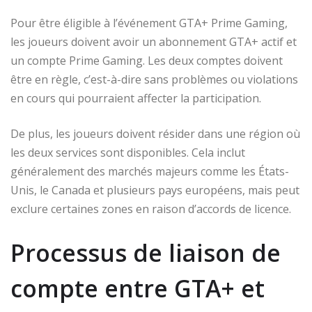
Pour être éligible à l’événement GTA+ Prime Gaming,
les joueurs doivent avoir un abonnement GTA+ actif et
un compte Prime Gaming. Les deux comptes doivent
être en règle, c’est-à-dire sans problèmes ou violations
en cours qui pourraient affecter la participation.
De plus, les joueurs doivent résider dans une région où
les deux services sont disponibles. Cela inclut
généralement des marchés majeurs comme les États-
Unis, le Canada et plusieurs pays européens, mais peut
exclure certaines zones en raison d’accords de licence.
Processus de liaison de
compte entre GTA+ et