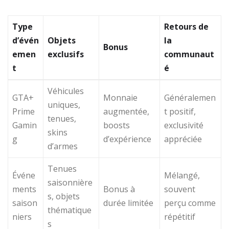
Type
Retours de
d’évén
Objets
la
Bonus
emen
exclusifs
communaut
t
é
Véhicules
GTA+
Monnaie
Généralemen
uniques,
Prime
augmentée,
t positif,
tenues,
Gamin
boosts
exclusivité
skins
g
d’expérience
appréciée
d’armes
Tenues
Événe
Mélangé,
saisonnière
ments
Bonus à
souvent
s, objets
saison
durée limitée
perçu comme
thématique
niers
répétitif
s