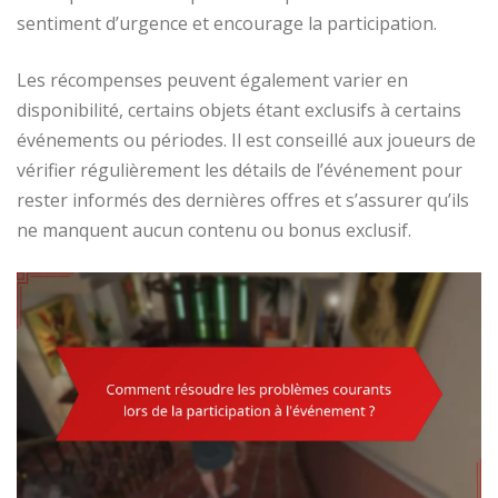
sentiment d’urgence et encourage la participation.
Les récompenses peuvent également varier en
disponibilité, certains objets étant exclusifs à certains
événements ou périodes. Il est conseillé aux joueurs de
vérifier régulièrement les détails de l’événement pour
rester informés des dernières offres et s’assurer qu’ils
ne manquent aucun contenu ou bonus exclusif.