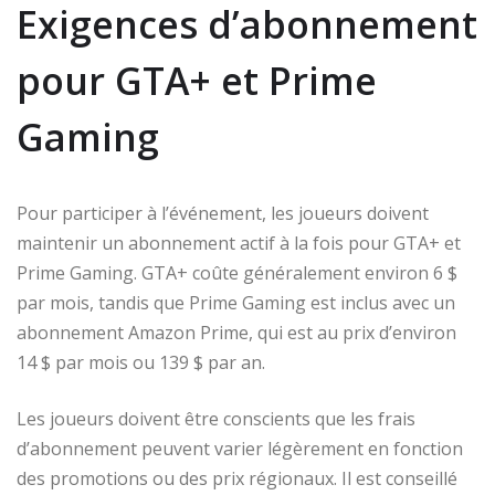
Exigences d’abonnement
pour GTA+ et Prime
Gaming
Pour participer à l’événement, les joueurs doivent
maintenir un abonnement actif à la fois pour GTA+ et
Prime Gaming. GTA+ coûte généralement environ 6 $
par mois, tandis que Prime Gaming est inclus avec un
abonnement Amazon Prime, qui est au prix d’environ
14 $ par mois ou 139 $ par an.
Les joueurs doivent être conscients que les frais
d’abonnement peuvent varier légèrement en fonction
des promotions ou des prix régionaux. Il est conseillé