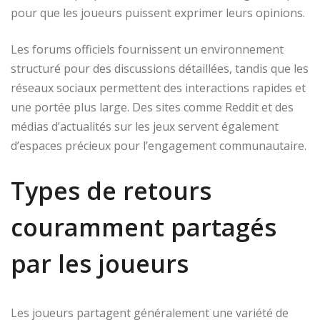
pour que les joueurs puissent exprimer leurs opinions.
Les forums officiels fournissent un environnement
structuré pour des discussions détaillées, tandis que les
réseaux sociaux permettent des interactions rapides et
une portée plus large. Des sites comme Reddit et des
médias d’actualités sur les jeux servent également
d’espaces précieux pour l’engagement communautaire.
Types de retours
couramment partagés
par les joueurs
Les joueurs partagent généralement une variété de