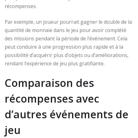
récompenses.
Par exemple, un joueur pourrait gagner le double de la
quantité de monnaie dans le jeu pour avoir complété
des missions pendant la période de l’événement. Cela
peut conduire à une progression plus rapide et à la
possibilité d’acquérir plus d’objets ou d’améliorations,
rendant l’expérience de jeu plus gratifiante.
Comparaison des
récompenses avec
d’autres événements de
jeu