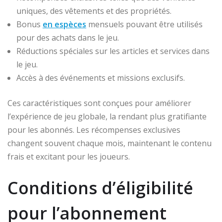
uniques, des vêtements et des propriétés.
Bonus
en espèces
mensuels pouvant être utilisés
pour des achats dans le jeu.
Réductions spéciales sur les articles et services dans
le jeu.
Accès à des événements et missions exclusifs.
Ces caractéristiques sont conçues pour améliorer
l’expérience de jeu globale, la rendant plus gratifiante
pour les abonnés. Les récompenses exclusives
changent souvent chaque mois, maintenant le contenu
frais et excitant pour les joueurs.
Conditions d’éligibilité
pour l’abonnement