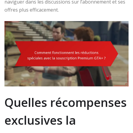
naviguer dans les discussions sur l’abonnement et ses
offres plus efficacement.
Quelles récompenses
exclusives la