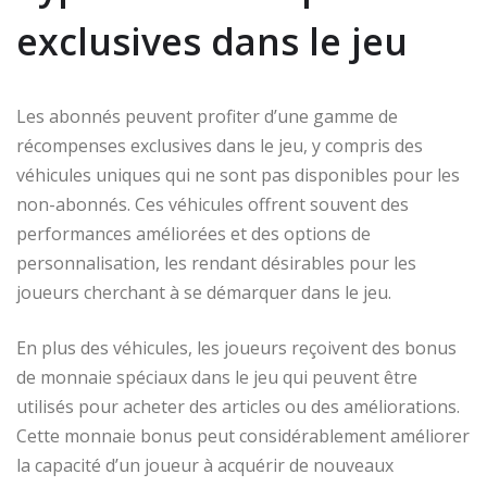
exclusives dans le jeu
Les abonnés peuvent profiter d’une gamme de
récompenses exclusives dans le jeu, y compris des
véhicules uniques qui ne sont pas disponibles pour les
non-abonnés. Ces véhicules offrent souvent des
performances améliorées et des options de
personnalisation, les rendant désirables pour les
joueurs cherchant à se démarquer dans le jeu.
En plus des véhicules, les joueurs reçoivent des bonus
de monnaie spéciaux dans le jeu qui peuvent être
utilisés pour acheter des articles ou des améliorations.
Cette monnaie bonus peut considérablement améliorer
la capacité d’un joueur à acquérir de nouveaux