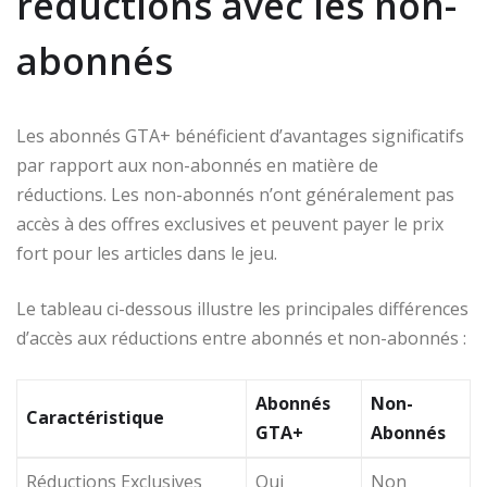
réductions avec les non-
abonnés
Les abonnés GTA+ bénéficient d’avantages significatifs
par rapport aux non-abonnés en matière de
réductions. Les non-abonnés n’ont généralement pas
accès à des offres exclusives et peuvent payer le prix
fort pour les articles dans le jeu.
Le tableau ci-dessous illustre les principales différences
d’accès aux réductions entre abonnés et non-abonnés :
Abonnés
Non-
Caractéristique
GTA+
Abonnés
Réductions Exclusives
Oui
Non