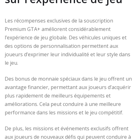
Les récompenses exclusives de la souscription
Premium GTA+ améliorent considérablement
l’expérience de jeu globale. Des véhicules uniques et
des options de personnalisation permettent aux
joueurs d’exprimer leur individualité et leur style dans
le jeu.
Des bonus de monnaie spéciaux dans le jeu offrent un
avantage financier, permettant aux joueurs d’acquérir
plus rapidement de meilleurs équipements et
améliorations. Cela peut conduire à une meilleure
performance dans les missions et le jeu compétitif.
De plus, les missions et événements exclusifs offrent
aux joueurs de nouveaux défis qui peuvent conduire à