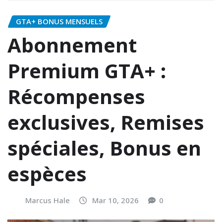
GTA+ BONUS MENSUELS
Abonnement
Premium GTA+ :
Récompenses
exclusives, Remises
spéciales, Bonus en
espèces
Marcus Hale
Mar 10, 2026
0