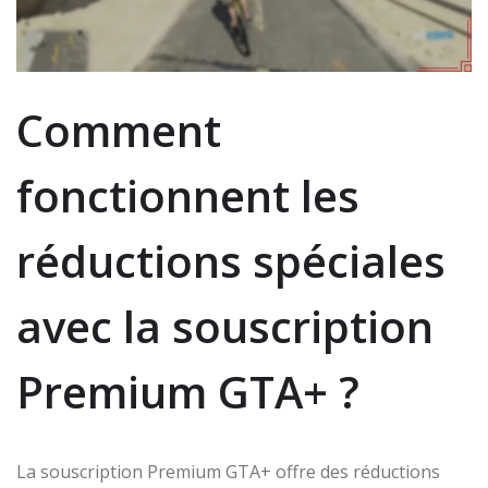
Comment
fonctionnent les
réductions spéciales
avec la souscription
Premium GTA+ ?
La souscription Premium GTA+ offre des réductions