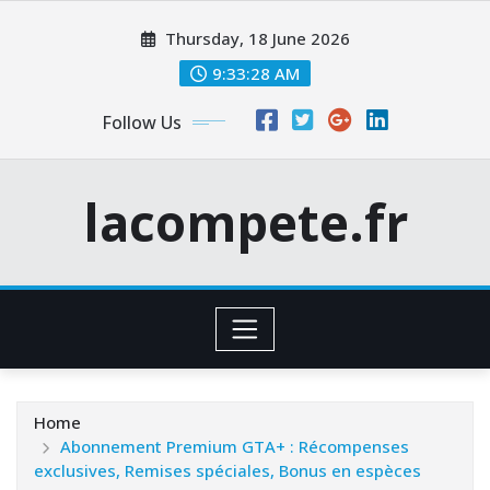
Skip
Thursday, 18 June 2026
to
content
9:33:29 AM
Follow Us
lacompete.fr
Home
Abonnement Premium GTA+ : Récompenses
exclusives, Remises spéciales, Bonus en espèces