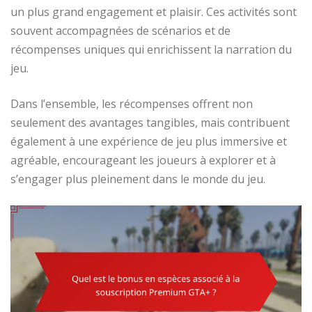
un plus grand engagement et plaisir. Ces activités sont
souvent accompagnées de scénarios et de
récompenses uniques qui enrichissent la narration du
jeu.
Dans l’ensemble, les récompenses offrent non
seulement des avantages tangibles, mais contribuent
également à une expérience de jeu plus immersive et
agréable, encourageant les joueurs à explorer et à
s’engager plus pleinement dans le monde du jeu.