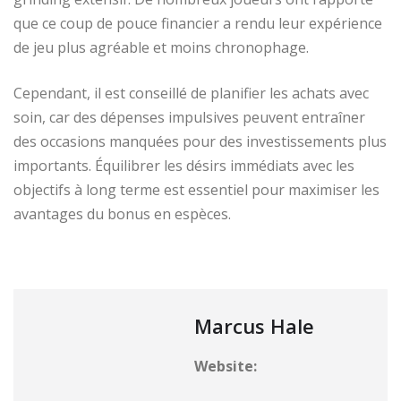
que ce coup de pouce financier a rendu leur expérience
de jeu plus agréable et moins chronophage.
Cependant, il est conseillé de planifier les achats avec
soin, car des dépenses impulsives peuvent entraîner
des occasions manquées pour des investissements plus
importants. Équilibrer les désirs immédiats avec les
objectifs à long terme est essentiel pour maximiser les
avantages du bonus en espèces.
Marcus Hale
Website: