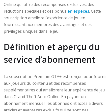
Online qui offre des récompenses exclusives, des
réductions spéciales et des bonus
en espèces
. Cette
souscription améliore l’expérience de jeu en
fournissant aux membres des avantages et des
privilèges uniques dans le jeu.
Définition et aperçu du
service d’abonnement
La souscription Premium GTA+ est conçue pour fournir
aux joueurs du contenu et des récompenses
supplémentaires qui améliorent leur expérience de jeu
dans Grand Theft Auto Online. En payant un
abonnement mensuel, les abonnés ont accès à divers
articles et avantages exclusifs qui ne sont pas