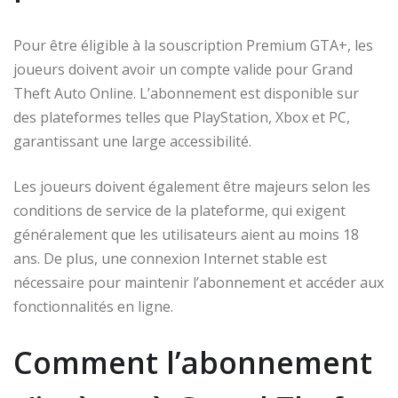
Pour être éligible à la souscription Premium GTA+, les
joueurs doivent avoir un compte valide pour Grand
Theft Auto Online. L’abonnement est disponible sur
des plateformes telles que PlayStation, Xbox et PC,
garantissant une large accessibilité.
Les joueurs doivent également être majeurs selon les
conditions de service de la plateforme, qui exigent
généralement que les utilisateurs aient au moins 18
ans. De plus, une connexion Internet stable est
nécessaire pour maintenir l’abonnement et accéder aux
fonctionnalités en ligne.
Comment l’abonnement