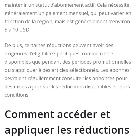
maintenir un statut d’abonnement actif. Cela nécessite
généralement un paiement mensuel, qui peut varier en
fonction de la région, mais est généralement d’environ
5 à 10 USD.
De plus, certaines réductions peuvent avoir des
exigences d’éligibilité spécifiques, comme n’être
disponibles que pendant des périodes promotionnelles
ou s’appliquer à des articles sélectionnés. Les abonnés
devraient régulièrement consulter les annonces pour
des mises à jour sur les réductions disponibles et leurs
conditions.
Comment accéder et
appliquer les réductions